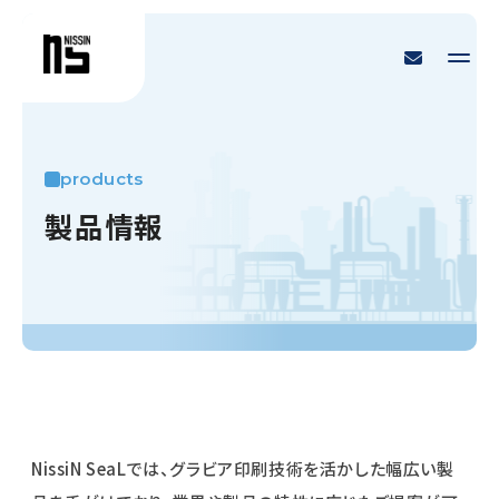
products
情
品
報
製
NissiN SeaLでは、グラビア印刷技術を活かした幅広い製