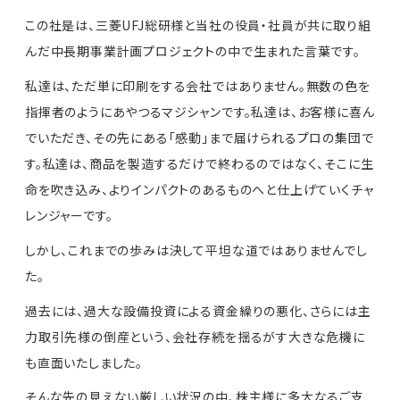
この社是は、三菱UFJ総研様と当社の役員・社員が共に取り組
んだ中長期事業計画プロジェクトの中で生まれた言葉です。
私達は、ただ単に印刷をする会社ではありません。無数の色を
指揮者のようにあやつるマジシャンです。
私達は、お客様に喜ん
でいただき、その先にある「感動」まで届けられるプロの集団で
す。
私達は、商品を製造するだけで終わるのではなく、そこに生
命を吹き込み、よりインパクトのあるものへと仕上げていくチャ
レンジャーです。
しかし、これまでの歩みは決して平坦な道ではありませんでし
た。
過去には、過大な設備投資による資金繰りの悪化、さらには主
力取引先様の倒産という、会社存続を揺るがす大きな危機に
も直面いたしました。
そんな先の見えない厳しい状況の中、株主様に多大なるご支